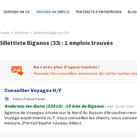
DEPOSER UN CV
TROUVER UN EMPLOI
PORTRAITS D'ENTREPRISES
BLOG
>
>
Emploi
Billettiste
Billettiste Biganos (33)
Billettiste Biganos (33) : 1 emplois trouvés
Ne ratez plus d'opportunités !
Recevez les nouvelles annonces de cette recherche
Conseiller Voyages H/F
Emploi France Travail
Andernos-les-Bains (33510) - 15 kms de Biganos -
CDI -
03/08/2026
Agence de Voyages située sur le Nord du Bassin d'Arcachon recr
Voyage expérimenté H/F. Vous conseillez les clients, vous concev
mesure, (Portail Saphir réseau Sélect...