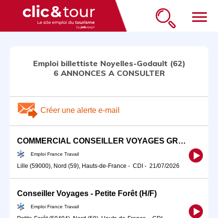
menu
Emploi billettiste Noyelles-Godault (62)
6 ANNONCES A CONSULTER
Créer une alerte e-mail
COMMERCIAL CONSEILLER VOYAGES GROUPES (H/F)
Emploi France Travail
Lille (59000), Nord (59), Hauts-de-France
-
CDI
-
21/07/2026
Conseiller Voyages - Petite Forêt (H/F)
Emploi France Travail