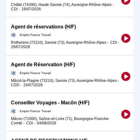
Châtel (74390), Haute-Savoie (74), Auvergne-Rhône-Alpes
-
CDI
-
16/07/2026
Agent de réservations (H/F)
Emploi France Travail
Rotherens (73110), Savoie (73), Auvergne-Rhône-Alpes
-
CDI
-
29/07/2026
Agent de Réservation (H/F)
Emploi France Travail
Mâcot-la-Plagne (73210), Savoie (73), Auvergne-Rhône-Alpes
-
CDD
-
24/07/2026
Conseiller Voyages - Macôn (H/F)
Emploi France Travail
Mâcon (71000), Saône-et-Loire (71), Bourgogne-Franche-
Comté
-
CDI
-
04/08/2026