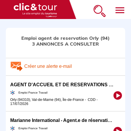
menu
Emploi agent de reservation Orly (94)
3 ANNONCES A CONSULTER
Créer une alerte e-mail
AGENT D'ACCUEIL ET DE RESERVATIONS TOURISTIQUES H/F (H/F)
Emploi France Travail
Orly (94310), Val-de-Marne (94), Île-de-France
-
CDD
-
17/07/2026
Marianne International - Agent.e de réservation groupes (H/F)
Emploi France Travail