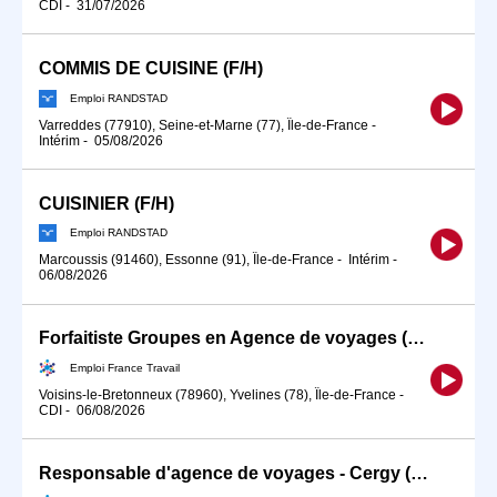
CDI
-
31/07/2026
COMMIS DE CUISINE (F/H)
Emploi RANDSTAD
Varreddes (77910), Seine-et-Marne (77), Île-de-France
-
Intérim
-
05/08/2026
CUISINIER (F/H)
Emploi RANDSTAD
Marcoussis (91460), Essonne (91), Île-de-France
-
Intérim
-
06/08/2026
Forfaitiste Groupes en Agence de voyages (H/F)
Emploi France Travail
Voisins-le-Bretonneux (78960), Yvelines (78), Île-de-France
-
CDI
-
06/08/2026
Responsable d'agence de voyages - Cergy (H/F)