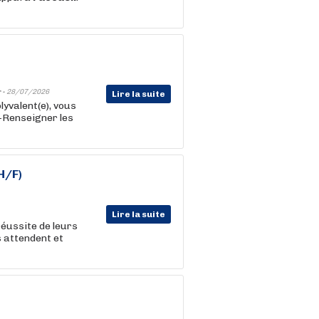
 -
28/07/2026
Lire la suite
lyvalent(e), vous
 -Renseigner les
H/F)
Lire la suite
réussite de leurs
s attendent et