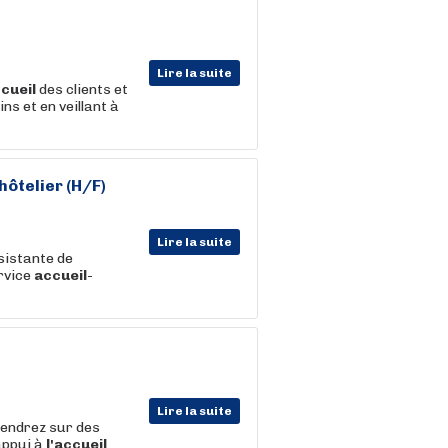
Lire la suite
ccueil
des clients et
s et en veillant à
hôtelier (H/F)
Lire la suite
sistante de
ervice
accueil
-
Lire la suite
iendrez sur des
appui à
l'accueil
.