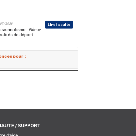
07/2026
Lire la suite
essionnalisme - Gérer
alités de départ :
onces pour :
AUTE / SUPPORT
tre d'aide