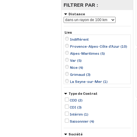
FILTRER PAR :
Distance
Lieu
Indifférent
Provence-Alpes-Côte d'Azur (10)
Alpes-Maritimes (5)
Var (5)
Nice (4)
Grimaud (3)
La Seyne-sur-Mer (1)
Menton (1)
Type de Contrat
Sainte-Maxime (1)
CDD (2)
CDI (3)
Intérim (1)
Saisonnier (4)
Société