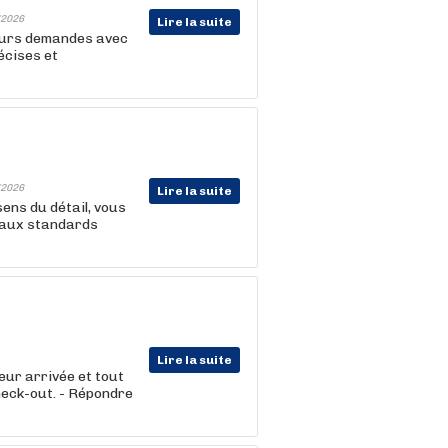
2026
Lire la suite
leurs demandes avec
écises et
2026
Lire la suite
ens du détail, vous
e aux standards
Lire la suite
leur arrivée et tout
check-out. - Répondre