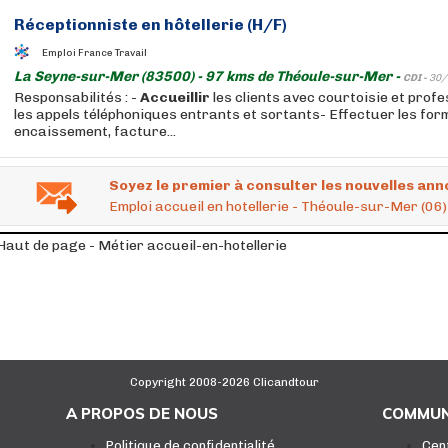
Réceptionniste en
hôtellerie
(H/F)
Emploi France Travail
La Seyne-sur-Mer (83500) - 97 kms de Théoule-sur-Mer -
CDI -
30/
Responsabilités : -
Accueillir
les clients avec courtoisie et prof
les appels téléphoniques entrants et sortants- Effectuer les form
encaissement, facture...
Soyez le premier à consulter les nouvelles ann
Emploi accueil en hotellerie - Théoule-sur-Mer (06)
Haut de page - Métier accueil-en-hotellerie
Copyright 2008-2026 Clicandtour
A PROPOS DE NOUS
COMMUN
Politique de confidentialité
Cen