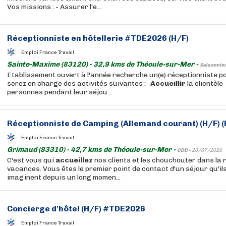
Vos missions : - Assurer l'e...
Réceptionniste en
hôtellerie
#TDE2026 (H/F)
Emploi France Travail
Sainte-Maxime (83120) - 32,9 kms de Théoule-sur-Mer -
Saisonnier
Etablissement ouvert à l'année recherche un(e) réceptionniste po
serez en charge des activités suivantes : -
Accueillir
la clientèle
personnes pendant leur séjou...
Réceptionniste de Camping (Allemand courant) (H/F) (
Emploi France Travail
Grimaud (83310) - 42,7 kms de Théoule-sur-Mer -
CDD -
20/07/2026
C'est vous qui
accueillez
nos clients et les chouchouter dans la 
vacances. Vous êtes le premier point de contact d'un séjour qu'il
imaginent depuis un long momen...
Concierge d'hôtel (H/F) #TDE2026
Emploi France Travail