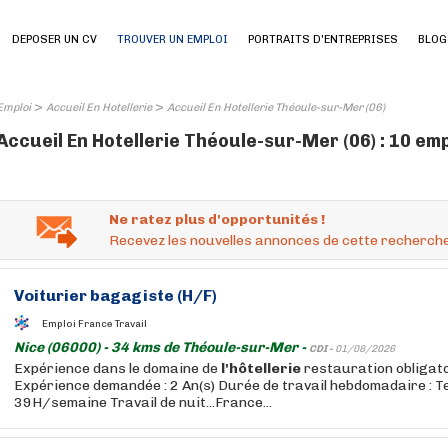
DEPOSER UN CV
TROUVER UN EMPLOI
PORTRAITS D'ENTREPRISES
BLOG
>
>
Emploi
Accueil En Hotellerie
Accueil En Hotellerie Théoule-sur-Mer (06)
Accueil En Hotellerie Théoule-sur-Mer (06) : 10 em
Ne ratez plus d'opportunités !
Recevez les nouvelles annonces de cette recherche
Voiturier bagagiste (H/F)
Emploi France Travail
Nice (06000) - 34 kms de Théoule-sur-Mer -
CDI -
01/08/2026
Expérience dans le domaine de
l'hôtellerie
restauration obligato
Expérience demandée : 2 An(s) Durée de travail hebdomadaire : T
39H/semaine Travail de nuit...France...