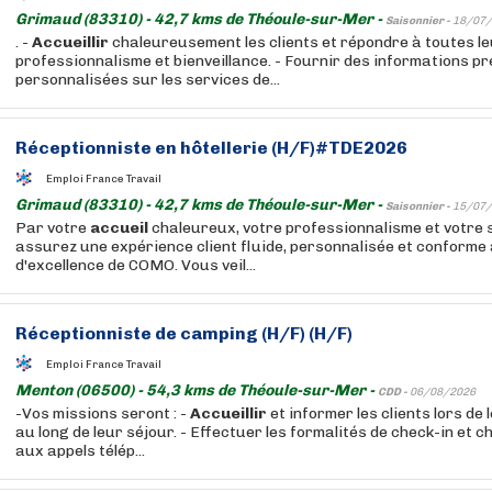
Grimaud (83310) - 42,7 kms de Théoule-sur-Mer -
Saisonnier -
18/07/
. -
Accueillir
chaleureusement les clients et répondre à toutes 
professionnalisme et bienveillance. - Fournir des informations pr
personnalisées sur les services de...
Réceptionniste en
hôtellerie
(H/F)#TDE2026
Emploi France Travail
Grimaud (83310) - 42,7 kms de Théoule-sur-Mer -
Saisonnier -
15/07/
Par votre
accueil
chaleureux, votre professionnalisme et votre s
assurez une expérience client fluide, personnalisée et conform
d'excellence de COMO. Vous veil...
Réceptionniste de camping (H/F) (H/F)
Emploi France Travail
Menton (06500) - 54,3 kms de Théoule-sur-Mer -
CDD -
06/08/2026
-Vos missions seront : -
Accueillir
et informer les clients lors de 
au long de leur séjour. - Effectuer les formalités de check-in et 
aux appels télép...