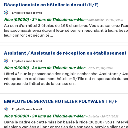
Réceptionniste en
hôtellerie
de nuit (H/F)
Emploi France Travail
Nice (06000) - 34 kms de Théoule-sur-Mer -
Saisonnier -
28/07/2026
Au sein d'un hôtel 3 étoiles de 168 chambres Vous assurerez
l'a
les accompagnerez durant leur séjour en répondant à leurs besoin
leur confort et sécurité ...
Assistant / Assistante de réception en établissement 
Emploi France Travail
Nice (06000) - 34 kms de Théoule-sur-Mer -
CDI -
25/07/2026
Hôtel 4* sur la promenade des anglais recherche: Assistant / As
réception en établissement hôtelier Il/Elle est responsable du s
réception de l'hôtel et de la caisse en...
EMPLOYE DE SERVICE HOTELIER POLYVALENT H/F
Emploi France Travail
Nice (06000) - 34 kms de Théoule-sur-Mer -
Intérim -
30/07/2026
Dans le cadre de cette mission basée à Nice (06200), vous interv
missions variées alliant entretien des espaces, service client et 