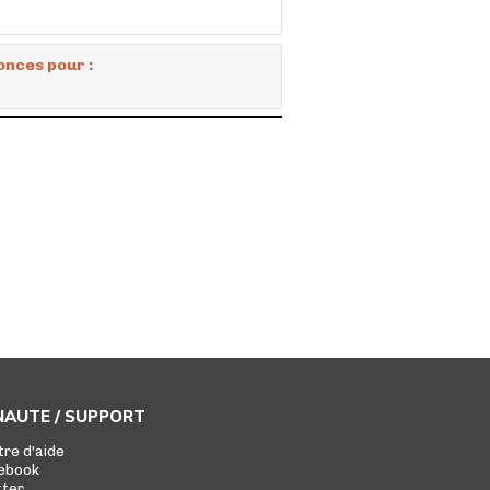
onces pour :
AUTE / SUPPORT
tre d'aide
ebook
tter