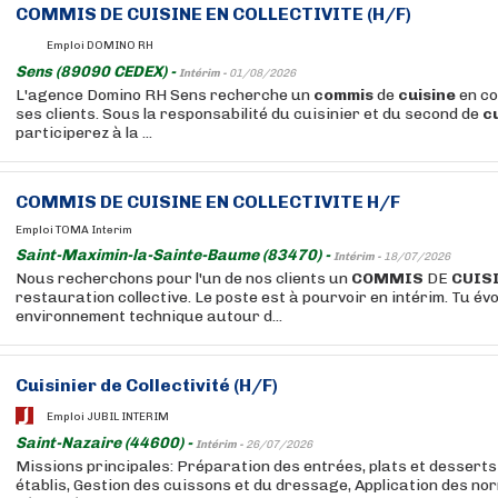
COMMIS
DE
CUISINE
EN
COLLECTIVITE
(H/F)
Emploi DOMINO RH
Sens (89090 CEDEX) -
Intérim -
01/08/2026
L'agence Domino RH Sens recherche un
commis
de
cuisine
en co
ses clients. Sous la responsabilité du cuisinier et du second de
c
participerez à la ...
COMMIS
DE
CUISINE
EN
COLLECTIVITE
H/F
Emploi TOMA Interim
Saint-Maximin-la-Sainte-Baume (83470) -
Intérim -
18/07/2026
Nous recherchons pour l'un de nos clients un
COMMIS
DE
CUIS
restauration collective. Le poste est à pourvoir en intérim. Tu é
environnement technique autour d...
Cuisinier de Collectivité (H/F)
Emploi JUBIL INTERIM
Saint-Nazaire (44600) -
Intérim -
26/07/2026
Missions principales: Préparation des entrées, plats et desserts
établis, Gestion des cuissons et du dressage, Application des no