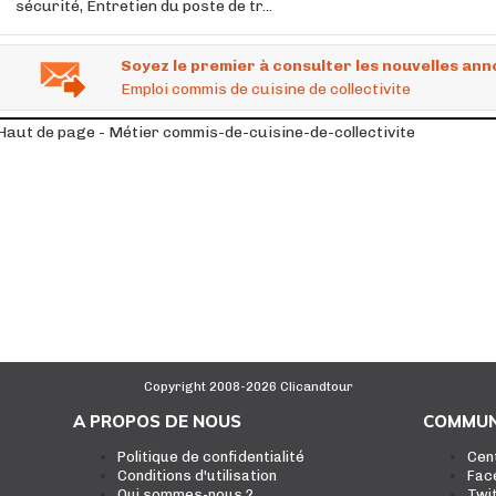
sécurité, Entretien du poste de tr...
Soyez le premier à consulter les nouvelles ann
Emploi commis de cuisine de collectivite
Haut de page - Métier commis-de-cuisine-de-collectivite
Copyright 2008-2026 Clicandtour
A PROPOS DE NOUS
COMMUN
Politique de confidentialité
Cen
Conditions d'utilisation
Fac
Qui sommes-nous ?
Twi