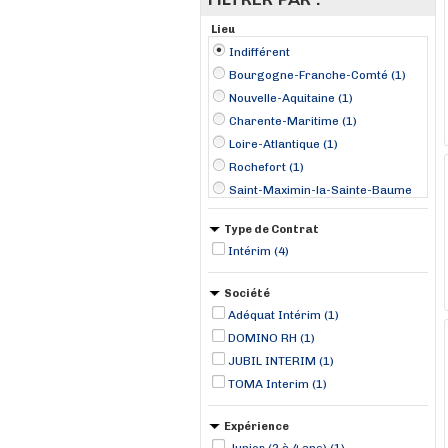
Lieu
Indifférent
Bourgogne-Franche-Comté (1)
Nouvelle-Aquitaine (1)
Charente-Maritime (1)
Loire-Atlantique (1)
Rochefort (1)
Saint-Maximin-la-Sainte-Baume
(1)
Type de Contrat
Saint-Nazaire (1)
Intérim (4)
Sens (1)
Société
Adéquat Intérim (1)
DOMINO RH (1)
JUBIL INTERIM (1)
TOMA Interim (1)
Expérience