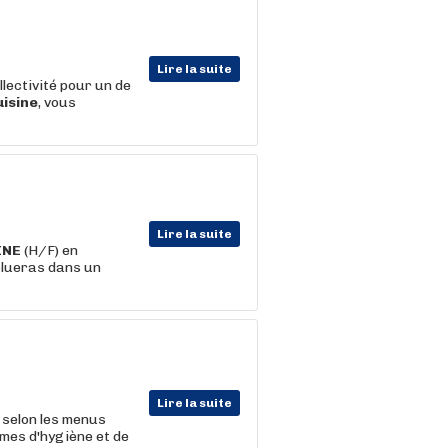
Lire la suite
llectivité pour un de
uisine
, vous
Lire la suite
INE
(H/F) en
volueras dans un
Lire la suite
 selon les menus
rmes d'hygiène et de