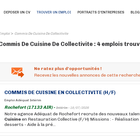
DEPOSER UN CV
TROUVER UN EMPLOI
PORTRAITS D'ENTREPRISES
BLOG
>
Emploi
Commis De Cuisine De Collectivite
Commis De Cuisine De Collectivite : 4 emplois trou
Ne ratez plus d'opportunités !
Recevez les nouvelles annonces de cette recherche
COMMIS
DE
CUISINE
EN
COLLECTIVITE
(H/F)
Emploi Adéquat Intérim
Rochefort (17133 AIR) -
Intérim -
18/07/2026
Notre agence Adéquat de Rochefort recrute des nouveaux talent
Cuisine
en Restauration Collective (F/H) Missions : - Réalisation
desserts - Aide à la pré...