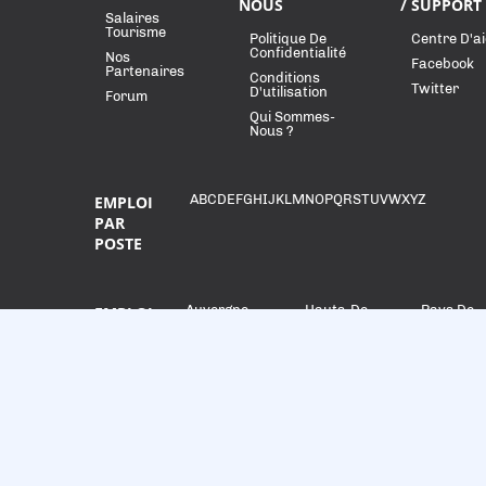
NOUS
/ SUPPORT
Salaires
Tourisme
Politique De
Centre D'a
Confidentialité
Nos
Facebook
Partenaires
Conditions
Twitter
D'utilisation
Forum
Qui Sommes-
Nous ?
A
B
C
D
E
F
G
H
I
J
K
L
M
N
O
P
Q
R
S
T
U
V
W
X
Y
Z
EMPLOI
PAR
POSTE
Auvergne-
Hauts-De-
Pays De
EMPLOI
Rhône-
France
La Loire
PAR
Alpes
Île-De-
RÉGION
Bourgogne-
France
Provence
Franche-
Alpes-
Normandie
Comté
Côte
D'Azur
Bretagne
Nouvelle-
Centre-Val
Aquitaine
De Loire
Occitanie
Grand Est