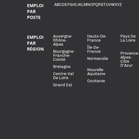
A
B
C
D
E
F
G
H
I
J
K
L
M
N
O
P
Q
R
S
T
U
V
W
X
Y
Z
EMPLOI
PAR
POSTE
Auvergne-
Hauts-De-
Pays De
EMPLOI
Rhône-
France
La Loire
PAR
Alpes
Île-De-
RÉGION
Bourgogne-
France
Provence
Franche-
Alpes-
Normandie
Comté
Côte
D'Azur
Bretagne
Nouvelle-
Centre-Val
Aquitaine
De Loire
Occitanie
Grand Est